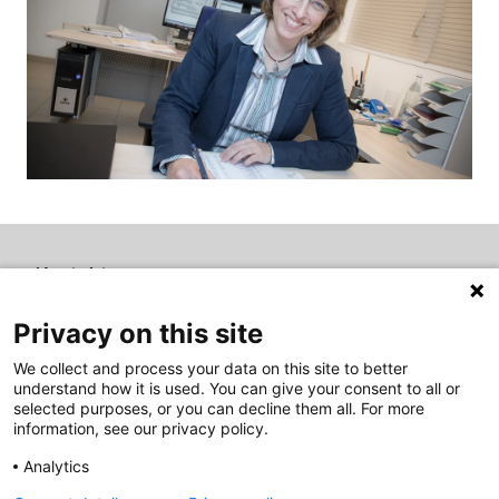
Kontakt
Suche
Privacy on this site
Impressum
We collect and process your data on this site to better
Datenschutz
understand how it is used. You can give your consent to all or
Allgemeine Geschäftsbedingungen
selected purposes, or you can decline them all. For more
information, see our privacy policy.
AWK GmbH
Analytics
Vogelsang 6, 93161 Sinzing